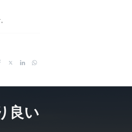
。
す。
り良い