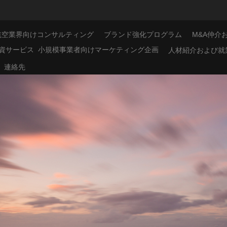
航空業界向けコンサルティング
ブランド強化プログラム
M&A仲介
資サービス
小規模事業者向けマーケティング企画
人材紹介および就
連絡先