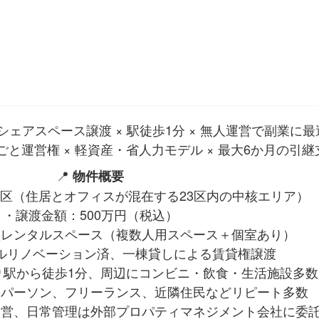
棟シェアスペース譲渡 × 駅徒歩1分 × 無人運営で副業に
丸ごと運営権 × 軽資産・省人力モデル × 最大6か月の引
📍
物件概要
区（住居とオフィスが混在する23区内の中核エリア）
・譲渡金額：500万円（税込）
型レンタルスペース（複数人用スペース＋個室あり）
ルリノベーション済、一棟貸しによる賃貸権譲渡
り駅から徒歩1分、周辺にコンビニ・飲食・生活施設多数
スパーソン、フリーランス、近隣住民などリピート多数
運営、日常管理は外部プロパティマネジメント会社に委