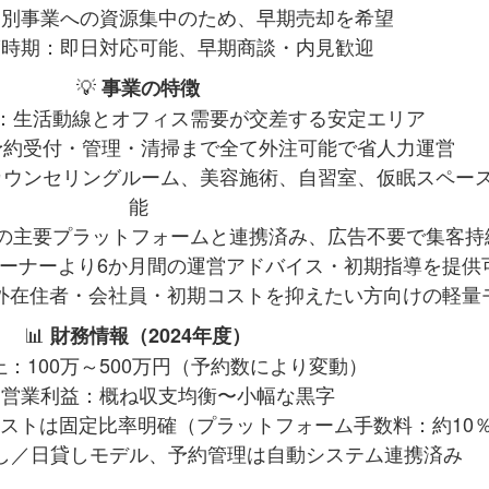
：別事業への資源集中のため、早期売却を希望
渡時期：即日対応可能、早期商談・内見歓迎
💡
事業の特徴
地：生活動線とオフィス需要が交差する安定エリア
：予約受付・管理・清掃まで全て外注可能で省人力運営
、カウンセリングルーム、美容施術、自習室、仮眠スペー
能
数の主要プラットフォームと連携済み、広告不要で集客持
オーナーより6か月間の運営アドバイス・初期指導を提供
海外在住者・会社員・初期コストを抑えたい方向けの軽量
📊
財務情報（2024年度）
：100万～500万円（予約数により変動）
間営業利益：概ね収支均衡〜小幅な黒字
ストは固定比率明確（プラットフォーム手数料：約10
し／日貸しモデル、予約管理は自動システム連携済み