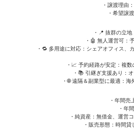
・譲渡理由
・希望譲
・📍 抜群の立
・🤖 無人運営可
・🔁 多用途に対応：シェアオフィス
・📈 予約経路が安定：複
・📚 引継ぎ支援あり：
・🌐 遠隔＆副業型に最適：
・年間売上
・年
・純資産：無借金、運営コ
・販売形態：時間貸