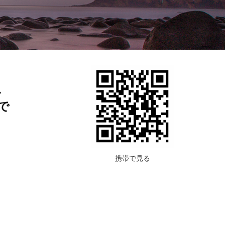
ス
で
携帯で見る