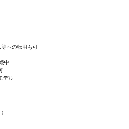
ス等への転用も可
続中
可
モデル
％）