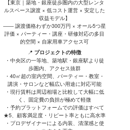
【東京｜築地・銀座徒歩圏内の大型レンタ
ルスペース譲渡 × 低コスト運営 × 安定した
収益モデル】
—— 譲渡価格わずか300万円 × オール5つ星
評価 × パーティー・講座・研修対応の多目
的空間 × 自家用車アクセス可
📍
プロジェクトの特徴
・中央区の一等地、築地駅・銀座駅より徒
歩圏内、アクセス抜群
・40㎡超の室内空間、パーティー・教室・
講演・サロンなど幅広い用途に対応可能
・現行賃料は周辺相場と比較して大幅に低
く、固定費の負担が極めて軽微
・予約プラットフォームでの評価はすべて
★5、顧客満足度・リピート率ともに高水準
・プロデザイナーによる内装、清潔感と使