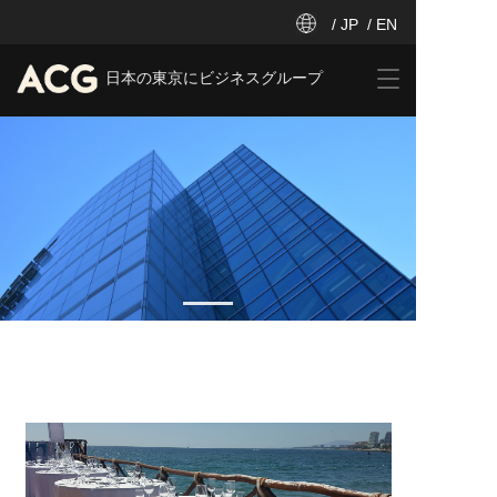
/ JP
/ EN
T
日本の東京にビジネスグループ
o
g
g
l
e
n
a
v
i
g
a
t
i
o
n