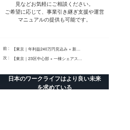
見などお気軽にご相談ください。
ご希望に応じて、事業引き継ぎ支援や運営
マニュアルの提供も可能です。
前 :
【東京｜年利益240万円見込み × 新小岩・合法一戸建て民泊譲渡 × 訪日ペット同伴客に人気】
次 :
【東京｜23区中心部 × 一棟シェアスペース譲渡 × 駅徒歩1分 × 無人運営で副業に最適】
日本のワークライフはより良い未来
を求めている
メールアドレス：ACGJP001@gmail.com
電話番号：（+81）80-9733-2333
住所：〒101-0046東京都千代田区神田           
  多町2丁目−11−4 ３階