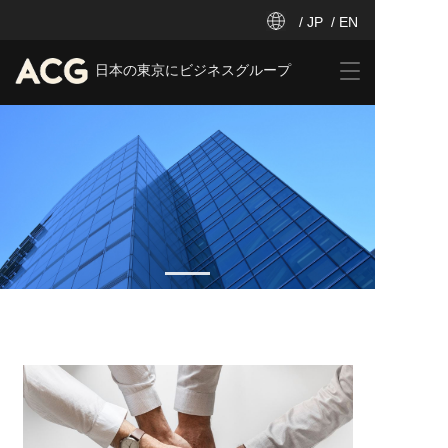
/ JP
/ EN
T
日本の東京にビジネスグループ
o
g
g
l
e
n
a
v
i
g
a
t
i
o
n