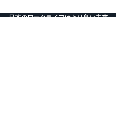
日本のワークライフはより良い未来
を求めている
メールアドレス：ACGJP001@gmail.com
電話番号：（+81）80-9733-2333
住所：〒101-0046東京都千代田区神田           
  多町2丁目−11−4 ３階
グループ子会社
安心コンサルティング合同会社
KONNO・GLOBAL合同会社
アビエイターコンサルティング合同会社