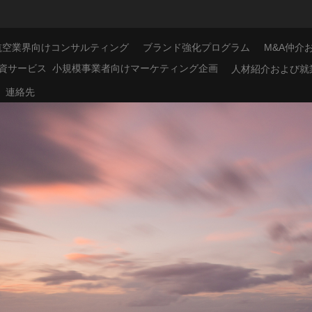
航空業界向けコンサルティング
ブランド強化プログラム
M&A仲介
資サービス
小規模事業者向けマーケティング企画
人材紹介および就
連絡先