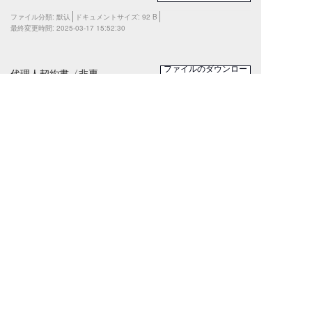
ファイル分類:
默认
ドキュメントサイズ:
92 B
最終変更時間:
2025-03-17 15:52:30
ファイルのダウンロー
代理人契約書〈非専
ド
任〉.docx.docx
ファイル分類:
默认
ドキュメントサイズ:
19.83 KB
最終変更時間:
2025-03-17 15:52:16
1
日本のワークライフはより良い未来
を求めている
メールアドレス：ACGJP001@gmail.com
電話番号：（+81）80-9733-2333
住所：〒101-0046東京都千代田区神田           