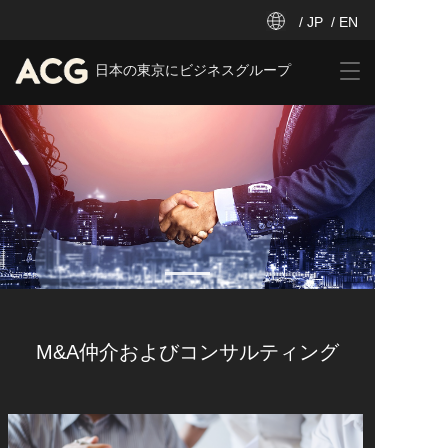
/ JP
/ EN
T
日本の東京にビジネスグループ
o
g
g
l
e
n
a
v
i
g
a
t
i
M&A仲介およびコンサルティング
o
n