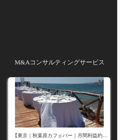
緻密なリスク分析により、確かな意思決
定を支援
当社では、財務諸表の詳細な分析と背景調査を組
み合わせた総合的なリスクアセスメントサービス
を提供しております。専門チームが取引先の財務
状態を多角的に評価し、潜在的なリスクや機会を
可視化。さらに、相手企業の実態調査を通じて、
より深い情報に基づいた信頼性の高い判断材料を
M&Aコンサルティングサービス
ご提供いたします。これにより、お客様はあらゆ
る取引において的確かつ安定的な意思決定を行う
ことが可能となります。
取引後の運営支援で持続的成長を実現
取引の成立は新たなパートナーシップの出発点で
す。当社は、取引後の事業運営においても、資源
統合、業務プロセスの最適化、戦略立案など、多
角的な支援を行っております。市場の変化に柔軟
に対応しながら、お客様が抱えるさまざまな経営
課題を解決し、持続的な成長と競争力の強化をサ
【東京｜秋葉原カフェバー｜月間利益約75万円】