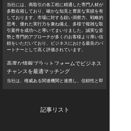
当社には、商取引の各工程に精通した専門人材が
多数在籍しており、確かな知見と豊富な実績を有
しております。市場に対する鋭い洞察力、戦略的
思考、優れた実行力を兼ね備え、多様で複雑な取
引案件を成功へと導いてまいりました。誠実な姿
勢と専門的アプローチが多くのお客様より厚い信
頼をいただいており、ビジネスにおける最良のパ
ートナーとして高く評価されています。
高度な情報プラットフォームでビジネス
チャンスを最適マッチング
当社は、権威ある関連機関と連携し、信頼性と即
時性を兼ね備えた先進的な情報プラットフォーム
を構築しております。膨大な取引情報をリアルタ
イムで収集・分析し、買い手と売り手のマッチン
グを精度高く実現。ニーズに合った最適な取引先
記事リスト
との出会いをサポートし、交渉プロセスの効率化
と取引成功率の向上を可能にします。