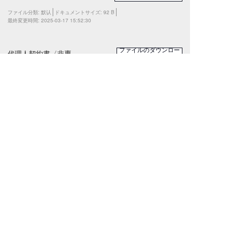
ファイル分類:
默认
ドキュメントサイズ:
92 B
最終変更時間:
2025-03-17 15:52:30
ファイルのダウンロー
代理人契約書〈非専
ド
任〉.docx.docx
ファイル分類:
默认
ドキュメントサイズ:
19.83 KB
最終変更時間:
2025-03-17 15:52:16
1
日本のワークライフはより良い未来
を求めている
メールアドレス：ACGJP001@gmail.com
電話番号：（+81）80-9733-2333
住所：〒101-0046東京都千代田区神田           