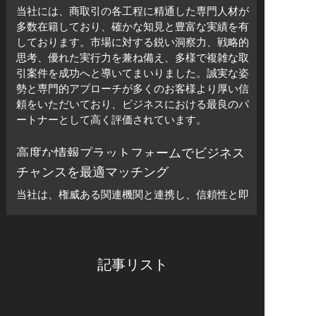
当社には、商取引の各工程に精通した専門人材が
多数在籍しており、確かな知見と豊富な実績を有
しております。市場に対する鋭い洞察力、戦略的
思考、優れた実行力を兼ね備え、多様で複雑な取
引案件を成功へと導いてまいりました。誠実な姿
勢と専門的アプローチが多くのお客様より厚い信
頼をいただいており、ビジネスにおける最良のパ
ートナーとして高く評価されています。
高度な情報プラットフォームでビジネス
チャンスを最適マッチング
当社は、権威ある関連機関と連携し、信頼性と即
時性を兼ね備えた先進的な情報プラットフォーム
を構築しております。膨大な取引情報をリアルタ
イムで収集・分析し、買い手と売り手のマッチン
グを精度高く実現。ニーズに合った最適な取引先
記事リスト
との出会いをサポートし、交渉プロセスの効率化
と取引成功率の向上を可能にします。