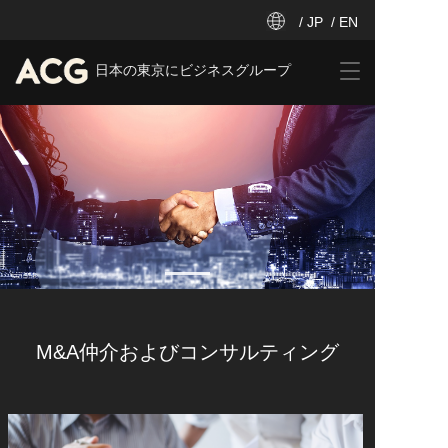
/ JP
/ EN
T
日本の東京にビジネスグループ
o
g
g
l
e
n
a
v
i
g
a
t
i
M&A仲介およびコンサルティング
o
n