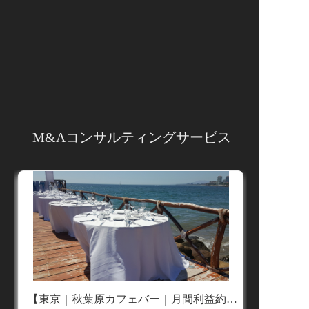
緻密なリスク分析により、確かな意思決
定を支援
当社では、財務諸表の詳細な分析と背景調査を組
み合わせた総合的なリスクアセスメントサービス
を提供しております。専門チームが取引先の財務
状態を多角的に評価し、潜在的なリスクや機会を
可視化。さらに、相手企業の実態調査を通じて、
より深い情報に基づいた信頼性の高い判断材料を
M&Aコンサルティングサービス
ご提供いたします。これにより、お客様はあらゆ
る取引において的確かつ安定的な意思決定を行う
ことが可能となります。
取引後の運営支援で持続的成長を実現
取引の成立は新たなパートナーシップの出発点で
す。当社は、取引後の事業運営においても、資源
統合、業務プロセスの最適化、戦略立案など、多
角的な支援を行っております。市場の変化に柔軟
に対応しながら、お客様が抱えるさまざまな経営
課題を解決し、持続的な成長と競争力の強化をサ
【東京｜秋葉原カフェバー｜月間利益約75万円】