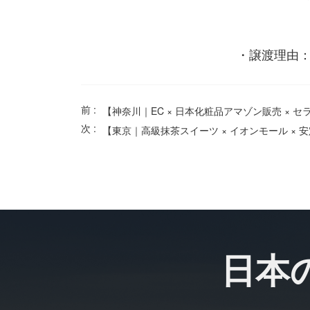
・譲渡理由：
前 :
【神奈川｜EC × 日本化粧品アマゾン販売 × セ
次 :
【東京｜高級抹茶スイーツ × イオンモール × 
日本