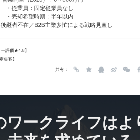
・従業員：固定従業員なし
・売却希望時期：半年以内
後継者不在／B2B主業多忙による戦略見直し
ラー評価★4.8】
安定集客】
共有：
のワークライフはよ