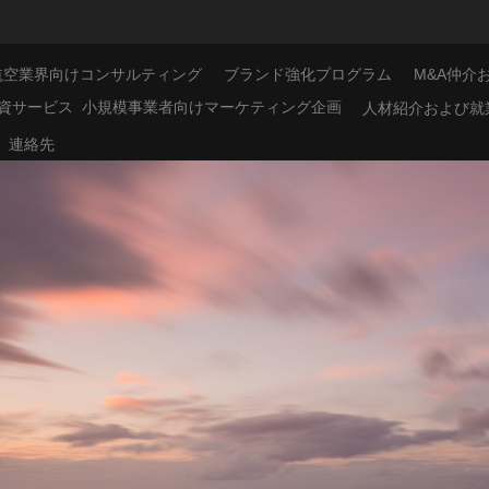
航空業界向けコンサルティング
ブランド強化プログラム
M&A仲介
資サービス
小規模事業者向けマーケティング企画
人材紹介および就
連絡先