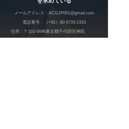
を求めている
メールアドレス：ACGJP001@gmail.com
電話番号：（+81）80-9733-2333
住所：〒101-0046東京都千代田区神田           
  多町2丁目−11−4 ３階
グループ子会社
安心コンサルティング合同会社
KONNO・GLOBAL合同会社
アビエイターコンサルティング合同会社
私たちはずっと歩いています