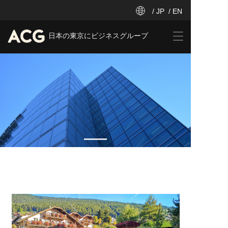
/ JP
/ EN
T
日本の東京にビジネスグループ
o
g
g
l
e
n
a
v
i
g
a
t
i
o
n