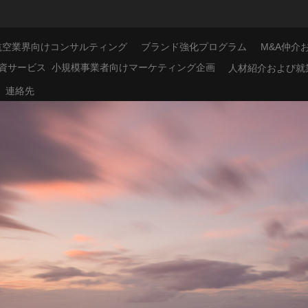
航空業界向けコンサルティング
ブランド強化プログラム
M&A仲介
資サービス
小規模事業者向けマーケティング企画
人材紹介および就
連絡先