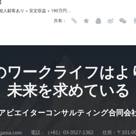
】
【恵比寿｜フェイシャル特化型サロン譲渡 × 芸能人顧客あり × 安定収益 × 190万円で承継可能】
共有：
のワークライフはよ
未来を求めている
アビエイターコンサルティング合同会
電話：（+81）03-3527-1362
住所：〒101-
sia.com