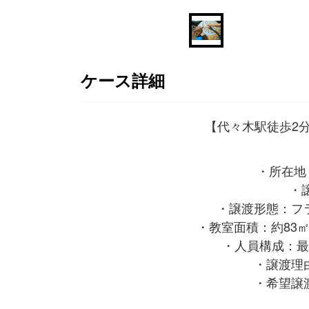
ケース詳細
【代々木駅徒歩2
・所在地
・
・譲渡形態：フ
・教室面積：約83
・人員構成：最
・譲渡理
・希望譲