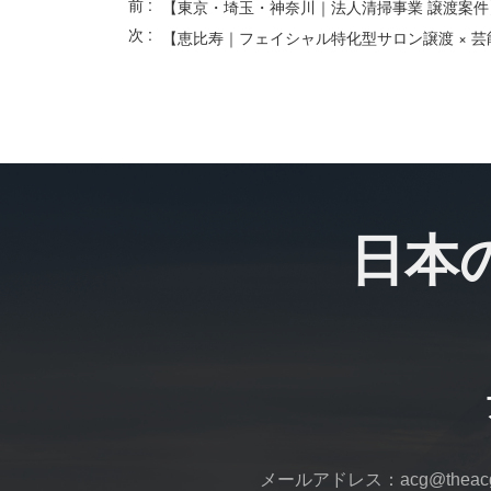
前 :
【東京・埼玉・神奈川｜法人清掃事業 譲渡案件
次 :
日本
メールアドレス：acg@theacga