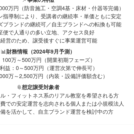
,000万円（防音施工・空調4基・床材・什器等完備）
ン指導制により、受講者の継続率・単価ともに安定
ズブランドの継続可／自主ブランドへの転換も可能
至便で人通りの多い立地、アクセス良好
金経営のため、譲受後すぐに事業運営可能
📊
財務情報（2024年9月予測）
100万～500万円（開業初期フェーズ）
利益：0～500万円（運営次第で伸長可）
000万～2,500万円（内装・設備評価額含む）
📎
想定譲受対象者
カル・フィットネス系のリアル教室を希望される方
件費での安定運営を志向される個人または小規模法人
設備を活かして、自主ブランド運営を検討中の方